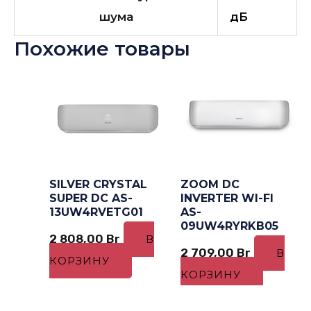
шума
дБ
Похожие товары
SILVER CRYSTAL
ZOOM DC
SUPER DC AS-
INVERTER WI-FI
13UW4RVETG01
AS-
09UW4RYRKB05
2 808,00
Br
В
2 709,00
Br
В
КОРЗИНУ
КОРЗИНУ