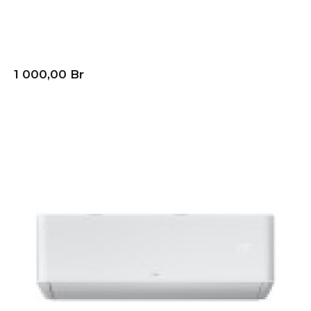
Кондиционер (сплит-
система) TCL GENTLE
COOL TAC-TP09ONF/R
1 000,00
Br
В корзину