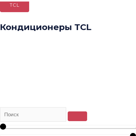
TCL
Кондиционеры TCL
Midea
Hisense
Royal clima
Lg
Daikin
Panasonic
Hitachi
KingHome
Electrolux
Ballu
Gree
Samsung
TCL