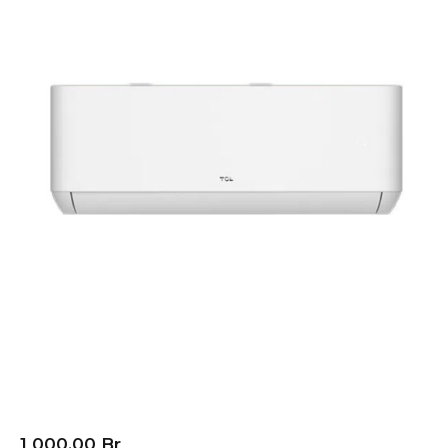
Кондиционер (сплит-
система) TCL GENTLE
COOL TAC-TP07ONF/R
1 000,00
Br