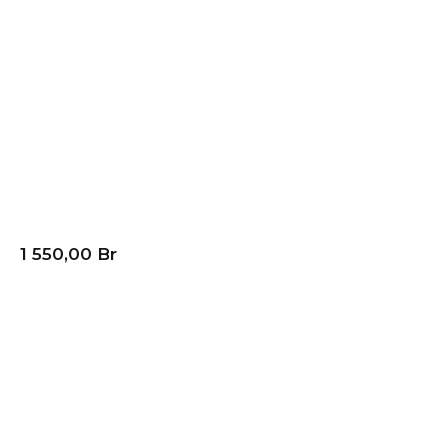
Кондиционер (сплит-
система) TCL GENTLE
COOL Inverter TAC-
TP09INV/R
1 550,00
Br
В корзину