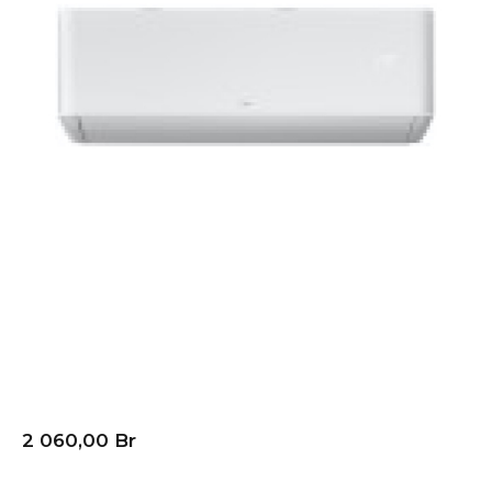
Кондиционер (сплит-
система) TCL GENTLE
COOL Inverter TAC-
TP12INV/R
2 060,00
Br
В корзину